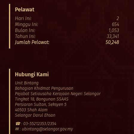
Pelawat
Hari Ini:
2
Minggu Ini:
654
Bulan Ini:
1,053
Tahun Ini:
33,341
Jumlah Pelawat:
50,248
Hubungi Kami
Unit Bintang
Bahagian Khidmat Pengurusan
Pejabat Setiausaha Kerajaan Negeri Selangor
Tingkat 18, Bangunan SSAAS
Persiaran Sultan, Seksyen 5
40503 Shah Alam
Selangor Darul Ehsan
☎ : 03-55212353/2354
✉ : ubintang@selangor.gov.my