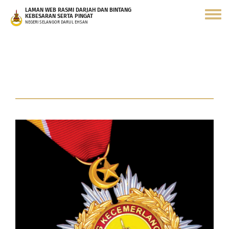
Langkau
LAMAN WEB RASMI DARJAH DAN BINTANG
ke
KEBESARAN SERTA PINGAT
Toggle
kandungan
NEGERI SELANGOR DARUL EHSAN
menu
utama