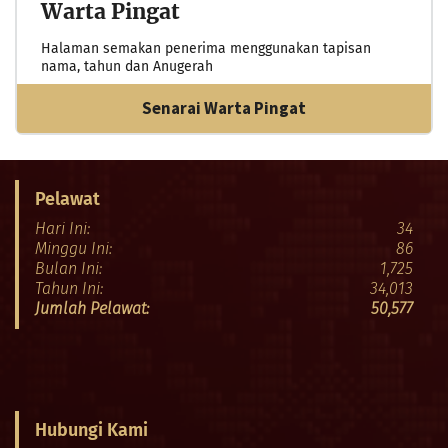
Warta Pingat
Halaman semakan penerima menggunakan tapisan
nama, tahun dan Anugerah
Senarai Warta Pingat
Pelawat
Hari Ini:
34
Minggu Ini:
86
Bulan Ini:
1,725
Tahun Ini:
34,013
Jumlah Pelawat:
50,577
Hubungi Kami