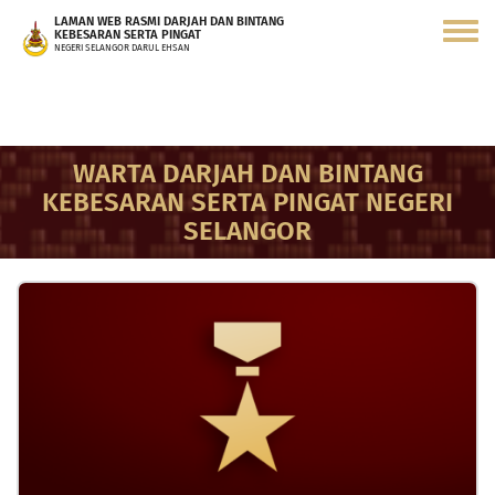
Langkau
LAMAN WEB RASMI DARJAH DAN BINTANG
ke
KEBESARAN SERTA PINGAT
Toggle
kandungan
NEGERI SELANGOR DARUL EHSAN
menu
utama
WARTA DARJAH DAN BINTANG
KEBESARAN SERTA PINGAT NEGERI
SELANGOR